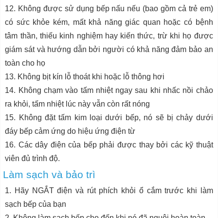
12. Không được sử dụng bếp nấu nếu (bao gồm cả trẻ em)
có sức khỏe kém, mất khả năng giác quan hoặc có bệnh
tâm thần, thiếu kinh nghiệm hay kiến thức, trừ khi họ được
giám sát và hướng dẫn bởi người có khả năng đảm bảo an
toàn cho họ
13. Không bịt kín lỗ thoát khi hoặc lỗ thông hơi
14. Không chạm vào tấm nhiệt ngay sau khi nhấc nồi chảo
ra khỏi, tấm nhiệt lúc này vẫn còn rất nóng
15. Không đặt tấm kim loại dưới bếp, nó sẽ bị chảy dưới
đáy bếp cảm ứng do hiệu ứng điện từ
16. Các dây điện của bếp phải được thay bởi các kỹ thuật
viên đủ trình độ.
Làm sạch và bảo trì
1. Hãy NGẮT điện và rút phích khỏi ổ cắm trước khi làm
sạch bếp của bạn
2. Không làm sạch bếp cho đến khi nó đã nguội hoàn toàn